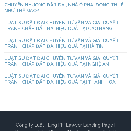
CHUYỂN NHƯỢNG ĐẤT ĐAI, NHÀ Ở PHẢI ĐÓNG THUẾ
NHƯ THẾ NÀO?
LUẬT SƯ ĐẤT ĐAI CHUYÊN TƯ VẤN VÀ GIẢI QUYẾT
TRANH CHẤP ĐẤT ĐAI HIỆU QUẢ TẠI CAO BẰNG
LUẬT SƯ ĐẤT ĐAI CHUYÊN TƯ VẤN VÀ GIẢI QUYẾT
TRANH CHẤP ĐẤT ĐAI HIỆU QUẢ TẠI HÀ TĨNH
LUẬT SƯ ĐẤT ĐAI CHUYÊN TƯ VẤN VÀ GIẢI QUYẾT
TRANH CHẤP ĐẤT ĐAI HIỆU QUẢ TẠI NGHỆ AN
LUẬT SƯ ĐẤT ĐAI CHUYÊN TƯ VẤN VÀ GIẢI QUYẾT
TRANH CHẤP ĐẤT ĐAI HIỆU QUẢ TẠI THANH HÓA
Công ty Luật Hùng Phí
Lawyer Landing Page |