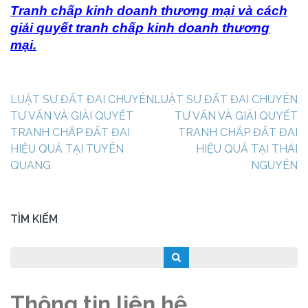
Tranh chấp kinh doanh thương mại và cách
giải quyết tranh chấp kinh doanh thương
mại.
Điều
LUẬT SƯ ĐẤT ĐAI CHUYÊN
LUẬT SƯ ĐẤT ĐAI CHUYÊN
hướng
TƯ VẤN VÀ GIẢI QUYẾT
TƯ VẤN VÀ GIẢI QUYẾT
bài
TRANH CHẤP ĐẤT ĐAI
TRANH CHẤP ĐẤT ĐAI
viết
HIỆU QUẢ TẠI TUYÊN
HIỆU QUẢ TẠI THÁI
QUANG
NGUYÊN
TÌM KIẾM
Thông tin liên hệ