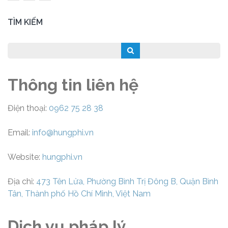
trang
bài
TÌM KIẾM
viết
Thông tin liên hệ
Điện thoại:
0962 75 28 38
Email:
info@hungphi.vn
Website:
hungphi.vn
Địa chỉ:
473 Tên Lửa, Phường Bình Trị Đông B, Quận Bình
Tân, Thành phố Hồ Chí Minh, Việt Nam
Dịch vụ pháp lý