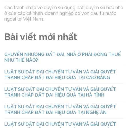
Các tranh chấp về quyền sử dụng đất, quyền sở hữu nhà
ở của các cá nhân, doanh nghiệp có vốn đầu tư nước
ngoài tại Việt Nam...
Bài viết mới nhất
CHUYỂN NHƯỢNG ĐẤT ĐAI, NHÀ Ở PHẢI ĐÓNG THUẾ
NHƯ THẾ NÀO?
LUẬT SƯ ĐẤT ĐAI CHUYÊN TƯ VẤN VÀ GIẢI QUYẾT
TRANH CHẤP ĐẤT ĐAI HIỆU QUẢ TẠI CAO BẰNG
LUẬT SƯ ĐẤT ĐAI CHUYÊN TƯ VẤN VÀ GIẢI QUYẾT
TRANH CHẤP ĐẤT ĐAI HIỆU QUẢ TẠI HÀ TĨNH
LUẬT SƯ ĐẤT ĐAI CHUYÊN TƯ VẤN VÀ GIẢI QUYẾT
TRANH CHẤP ĐẤT ĐAI HIỆU QUẢ TẠI NGHỆ AN
LUẬT SƯ ĐẤT ĐAI CHUYÊN TƯ VẤN VÀ GIẢI QUYẾT